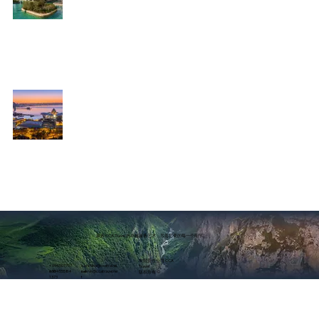
2025年4月19日
巴库一日游推荐的五大必访景点
第一次来阿塞拜疆
2025年4月17日
探索 CCA Travel 的卓越服务艺术，尽善尽美的每一个细节。
有限责任公司 CCA
+994507707
s.kristina@ccatravel.
Travel
+99455584
s.emin@ccatravel.ne
660
net
版权所有 ©
1373
t